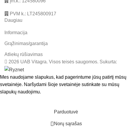
Įm.k.: 124580096
PVM k.: LT245800917
Daugiau
Informacija
Grąžinimas/garantija
Atliekų rūšiavimas
2026 UAB Vitagra. Visos teisės saugomos. Sukurta:
Mes naudojame slapukus, kad pagerintume jūsų patirtį mūsų
svetainėje. Naršydami šioje svetainėje sutinkate su mūsų
slapukų naudojimu.
SUTINKU
Parduotuvė
Norų sąrašas