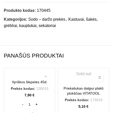
Produkto kodas:
170445
Kategorijos:
Sodo – daržo prekės
,
Kastuvai, šakės,
grėbliai, kauptukai, sekatoriai
PANAŠŪS PRODUKTAI
Sold out
Vyriškos šlepetės 45d.
Priekaliukas dalgiui plakti
Prekės kodas:
130015
plokščias VITATOOL
7,90
€
Prekės kodas:
173019
5,10
€