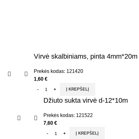
Virvė skalbiniams, pinta 4mm*20m
Prekės kodas:
121420
1,60
€
Į KREPŠELĮ
Džiuto sukta virvė d-12*10m
Prekės kodas:
121522
7,60
€
Į KREPŠELĮ