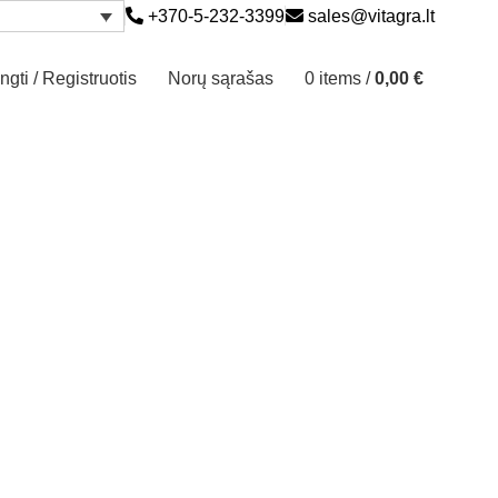
+370-5-232-3399
sales@vitagra.lt
ungti / Registruotis
Norų sąrašas
0
items
/
0,00
€