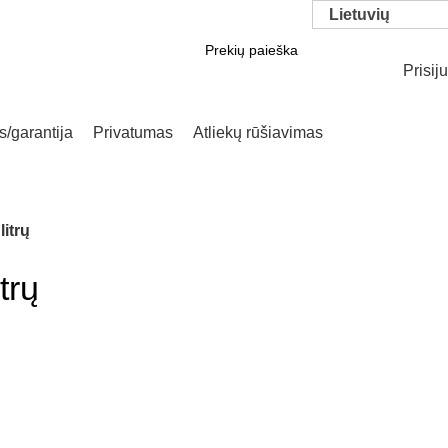
Lietuvių
Prisij
SEARCH
/garantija
Privatumas
Atliekų rūšiavimas
litrų
trų