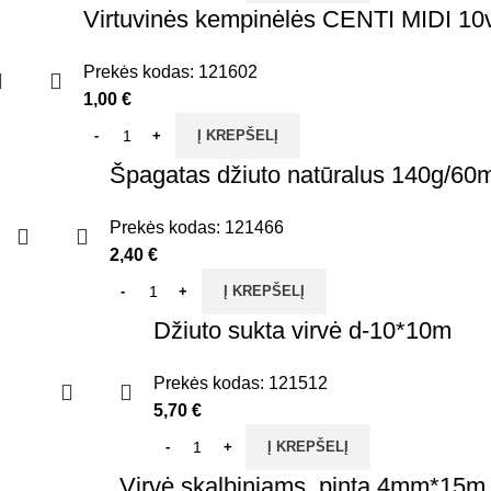
Virtuvinės kempinėlės CENTI MIDI 10v
Prekės kodas:
121602
1,00
€
Į KREPŠELĮ
Špagatas džiuto natūralus 140g/60
Prekės kodas:
121466
2,40
€
Į KREPŠELĮ
Džiuto sukta virvė d-10*10m
Prekės kodas:
121512
5,70
€
Į KREPŠELĮ
Virvė skalbiniams, pinta 4mm*15m