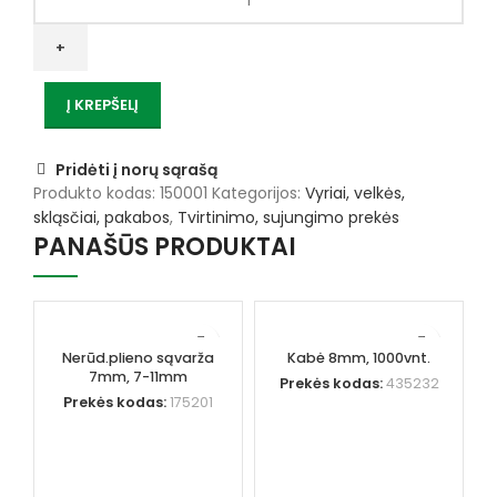
kiekis:
Pakaba
įsukama
VITATOOL
Į KREPŠELĮ
Pridėti į norų sąrašą
Produkto kodas:
150001
Kategorijos:
Vyriai, velkės,
skląsčiai, pakabos
,
Tvirtinimo, sujungimo prekės
PANAŠŪS PRODUKTAI
Nerūd.plieno sąvarža
Kabė 8mm, 1000vnt.
7mm, 7-11mm
Prekės kodas:
435232
Prekės kodas:
175201