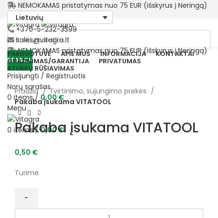
NEMOKAMAS pristatymas nuo 75 EUR (išskyrus į Neringą)
Lietuvių
+370-5-232-3399
sales@vitagra.lt
NEMOKAMAS pristatymas nuo 75 EUR (išskyrus į Neringą)
PARDUOTUVĖ
APIE MUS
INFORMACIJA
KONTAKTAI
SEARCH
GRĄŽINIMAS/GARANTIJA
PRIVATUMAS
ATLIEKŲ RŪŠIAVIMAS
Prisijungti / Registruotis
Norų sąrašas
Pradžia
Tvirtinimo, sujungimo prekės
0
items
/
0,00
€
Pakaba įsukama VITATOOL
Menu
Pakaba įsukama VITATOOL
0
items
/
0,00
€
0,50
€
Turime
produkto