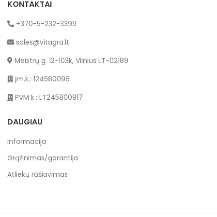
KONTAKTAI
+370-5-232-3399
sales@vitagra.lt
Meistrų g. 12-103k, Vilnius LT-02189
Įm.k.: 124580096
PVM k.: LT245800917
DAUGIAU
Informacija
Grąžinimas/garantija
Atliekų rūšiavimas