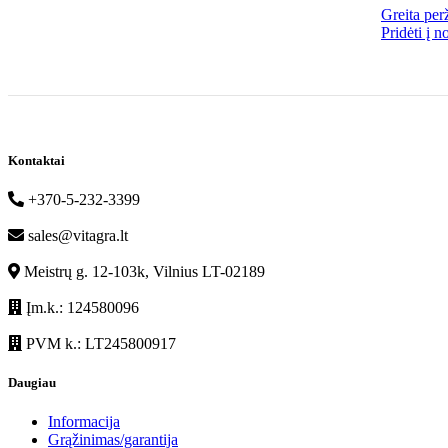
Greita per
Pridėti į n
Kontaktai
+370-5-232-3399
sales@vitagra.lt
Meistrų g. 12-103k, Vilnius LT-02189
Įm.k.: 124580096
PVM k.: LT245800917
Daugiau
Informacija
Grąžinimas/garantija