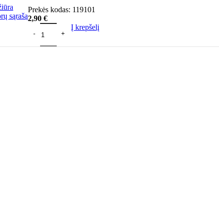
žiūra
Prekės kodas:
119101
orų sąrašą
2,90
€
Į krepšelį