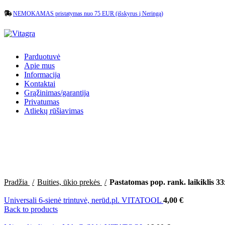
NEMOKAMAS pristatymas nuo 75 EUR (išskyrus į Neringą)
Parduotuvė
Apie mus
Informacija
Kontaktai
Grąžinimas/garantija
Privatumas
Atliekų rūšiavimas
Sold out
Pradžia
Buities, ūkio prekės
Pastatomas pop. rank. laikikli
Universali 6-sienė trintuvė, nerūd.pl. VITATOOL
4,00
€
Back to products