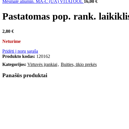
Mėsmalė aliumin. MA-C (UA) VITATOOL
16,00
€
Pastatomas pop. rank. laiki
2,80
€
Neturime
Pridėti į norų sąrašą
Produkto kodas:
120162
Kategorijos:
Virtuvės įrankiai
,
Buities, ūkio prekės
Panašūs produktai