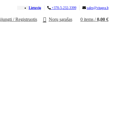
Lietuvių
+370-5-232-3399
sales@vitagra.lt
ijungti / Registruotis
Norų sąrašas
0
items
/
0,00
€