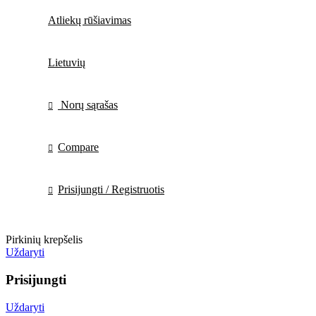
Atliekų rūšiavimas
Lietuvių
Norų sąrašas
Compare
Prisijungti / Registruotis
Pirkinių krepšelis
Uždaryti
Prisijungti
Uždaryti