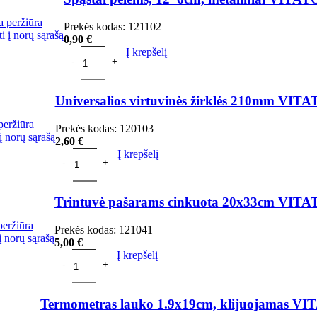
a peržiūra
Prekės kodas:
121102
ti į norų sąrašą
0,90
€
Į krepšelį
Universalios virtuvinės žirklės 210mm VI
peržiūra
Prekės kodas:
120103
 į norų sąrašą
2,60
€
Į krepšelį
Trintuvė pašarams cinkuota 20x33cm VIT
peržiūra
Prekės kodas:
121041
 į norų sąrašą
5,00
€
Į krepšelį
Termometras lauko 1.9x19cm, klijuojamas 