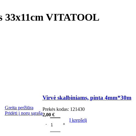
klis 33x11cm VITATOOL
Virvė skalbiniams, pinta 4mm*30m
Greita peržiūra
Prekės kodas:
121430
Pridėti į norų sąrašą
2,00
€
Į krepšelį