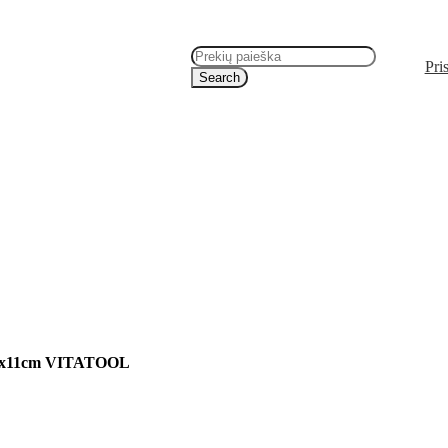
Pris
Search
s 33x11cm VITATOOL