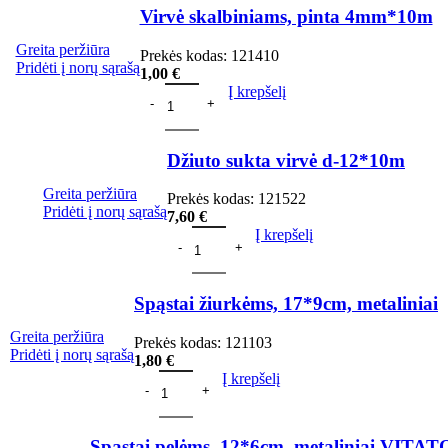
Virvė skalbiniams, pinta 4mm*10m
Greita peržiūra
Prekės kodas:
121410
Pridėti į norų sąrašą
1,00
€
Į krepšelį
Džiuto sukta virvė d-12*10m
Greita peržiūra
Prekės kodas:
121522
Pridėti į norų sąrašą
7,60
€
Į krepšelį
Spąstai žiurkėms, 17*9cm, metaliniai
Greita peržiūra
Prekės kodas:
121103
Pridėti į norų sąrašą
1,80
€
Į krepšelį
Spąstai pelėms, 12*6cm, metaliniai VITA