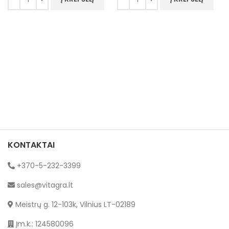
KONTAKTAI
+370-5-232-3399
sales@vitagra.lt
Meistrų g. 12-103k, Vilnius LT-02189
Įm.k.: 124580096