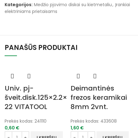
Kategorijos:
Medžio pjovimo diskai su kietmetaliu
,
Įrankiai
elektriniams prietaisams
PANAŠŪS PRODUKTAI
Univ. pj-
Deimantinės
šveit.disk.125×2.2×
frezos keramikai
22 VITATOOL
8mm 2vnt.
Prekės kodas:
241110
Prekės kodas:
433608
0,60
€
1,60
€
Į KREPŠELĮ
Į KREPŠELĮ