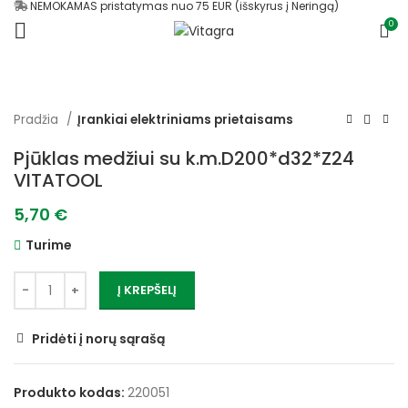
NEMOKAMAS pristatymas nuo 75 EUR (išskyrus į Neringą)
0
Pradžia
Įrankiai elektriniams prietaisams
Pjūklas medžiui su k.m.D200*d32*Z24
VITATOOL
5,70
€
Turime
Į KREPŠELĮ
Pridėti į norų sąrašą
Produkto kodas:
220051