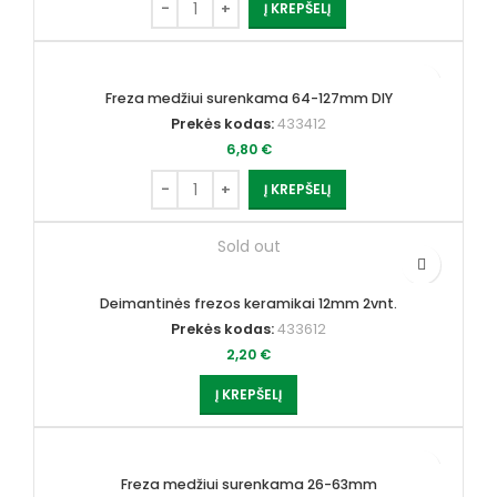
Į KREPŠELĮ
Freza medžiui surenkama 64-127mm DIY
Prekės kodas:
433412
6,80
€
Į KREPŠELĮ
Sold out
Deimantinės frezos keramikai 12mm 2vnt.
Prekės kodas:
433612
2,20
€
Į KREPŠELĮ
Freza medžiui surenkama 26-63mm