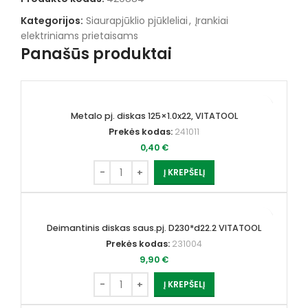
Kategorijos:
Siaurapjūklio pjūkleliai
,
Įrankiai
elektriniams prietaisams
Panašūs produktai
Metalo pj. diskas 125×1.0x22, VITATOOL
Prekės kodas:
241011
0,40
€
Į KREPŠELĮ
Deimantinis diskas saus.pj. D230*d22.2 VITATOOL
Prekės kodas:
231004
9,90
€
Į KREPŠELĮ