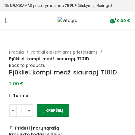
NEMOKAMAS pristatymas nuo 75 EUR (išskyrus į Neringą)
/
0,00
€
0
items
Pradžia
Įrankiai elektriniams prietaisams
Pjūkliel. kompl. medž. siaurapj. T101D
Back to products
Pjūkliel. kompl. medž. siaurapj. T101D
2,00
€
Turime
Į KREPŠELĮ
Pridėti į norų sąrašą
Produkto kodas:
420884