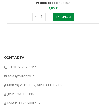
Prekės kodas:
433402
2,80
€
Į KREPŠELĮ
KONTAKTAI
+370-5-232-3399
sales@vitagra.lt
Meistrų g. 12-103k, Vilnius LT-02189
Įm.k.: 124580096
PVM k.: LT245800917