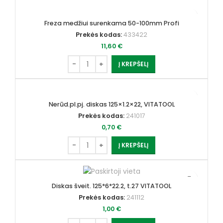
Freza medžiui surenkama 50-100mm Profi
Prekės kodas:
433422
11,60
€
Į KREPŠELĮ
Nerūd.pl.pj. diskas 125×1.2×22, VITATOOL
Prekės kodas:
241017
0,70
€
Į KREPŠELĮ
Diskas šveit. 125*6*22.2, t.27 VITATOOL
Prekės kodas:
241112
1,00
€