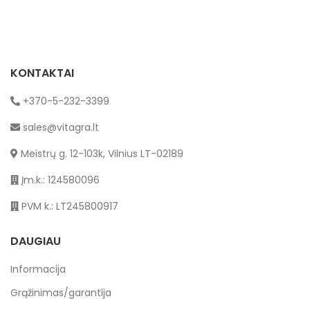
KONTAKTAI
+370-5-232-3399
sales@vitagra.lt
Meistrų g. 12-103k, Vilnius LT-02189
Įm.k.: 124580096
PVM k.: LT245800917
DAUGIAU
Informacija
Grąžinimas/garantija