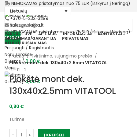
NEMOKAMAS pristatymas nuo 75 EUR (išskyrus į Neringą)
Lietuvių
+370-5-232-3399
sales@vitagra.lt
NEMOKAMAS pristatymas nuo 75 EUR (išskyrus į Neringą)
PARDUOTUVĖ
APIE MUS
INFORMACIJA
KONTAKTAI
SEARCH
GRĄŽINIMAS/GARANTIJA
PRIVATUMAS
ATLIEKŲ RŪŠIAVIMAS
Prisijungti / Registruotis
Norų sąrašas
Pradžia
Tvirtinimo, sujungimo prekės
0
items
/
0,00
€
Plokštė mont dek. 130x40x2.5mm VITATOOL
Menu
Plokštė mont dek.
0
items
/
0,00
€
130x40x2.5mm VITATOOL
0,80
€
Turime
Į KREPŠELĮ