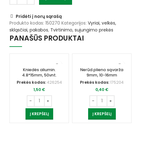
Pridėti į norų sąrašą
Produkto kodas:
150270
Kategorijos:
Vyriai, velkės,
skląsčiai, pakabos
,
Tvirtinimo, sujungimo prekės
PANAŠŪS PRODUKTAI
Kniedės aliumin.
Nerūd.plieno sąvarža
4.8*15mm, 50vnt.
9mm, 10-16mm
Prekės kodas:
426254
Prekės kodas:
175204
1,50
€
0,40
€
Į KREPŠELĮ
Į KREPŠELĮ