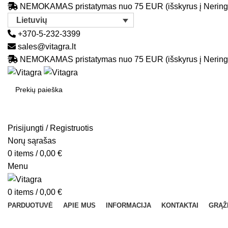
NEMOKAMAS pristatymas nuo 75 EUR (išskyrus į Nering
Lietuvių
+370-5-232-3399
sales@vitagra.lt
NEMOKAMAS pristatymas nuo 75 EUR (išskyrus į Nering
SEARCH
Prisijungti / Registruotis
Norų sąrašas
0
items
/
0,00
€
Menu
0
items
/
0,00
€
PARDUOTUVĖ
APIE MUS
INFORMACIJA
KONTAKTAI
GRĄŽ
Sold out