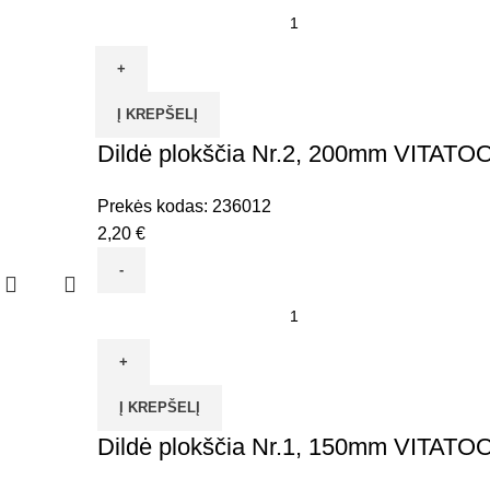
produkto
kiekis:
Dildė
trikampė
Į KREPŠELĮ
Nr.1,
150mm
Dildė plokščia Nr.2, 200mm VITATO
VITATOOL
Prekės kodas:
236012
2,20
€
produkto
kiekis:
Dildė
plokščia
Į KREPŠELĮ
Nr.2,
200mm
Dildė plokščia Nr.1, 150mm VITATO
VITATOOL