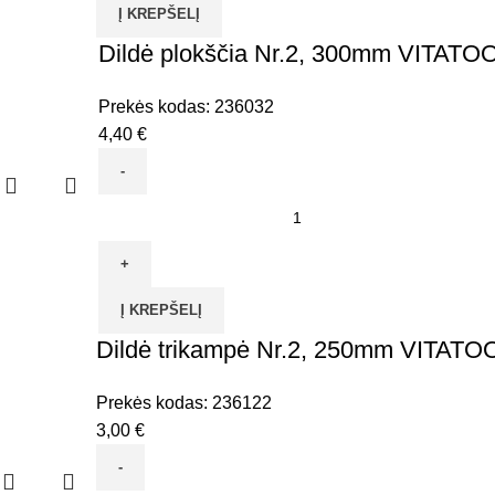
Į KREPŠELĮ
Nr.2,
200mm
Dildė plokščia Nr.2, 300mm VITATO
VITATOOL
Prekės kodas:
236032
4,40
€
produkto
kiekis:
Dildė
plokščia
Į KREPŠELĮ
Nr.2,
Dildė trikampė Nr.2, 250mm VITATO
300mm
VITATOOL
Prekės kodas:
236122
3,00
€