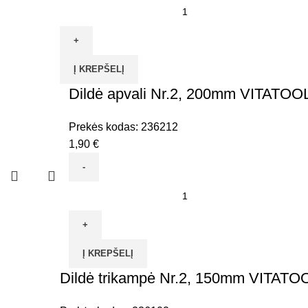
produkto
kiekis:
Dildė
trikampė
Į KREPŠELĮ
Nr.2,
250mm
Dildė apvali Nr.2, 200mm VITATOO
VITATOOL
Prekės kodas:
236212
1,90
€
produkto
kiekis:
Dildė
apvali
Į KREPŠELĮ
Nr.2,
Dildė trikampė Nr.2, 150mm VITATO
200mm
VITATOOL