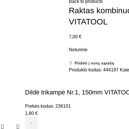
Back to products
Raktas kombinuo
VITATOOL
7,00
€
Neturime
Pridėti į norų sąrašą
Produkto kodas:
444187
Kate
Dildė trikampė Nr.1, 150mm VITATO
Prekės kodas:
236101
1,80
€