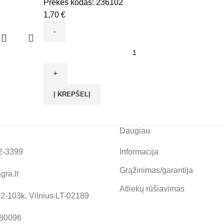
Prekės kodas:
236102
1,70
€
produkto
kiekis:
Dildė
trikampė
Į KREPŠELĮ
Nr.2,
150mm
VITATOOL
Daugiau
2-3399
Informacija
Grąžinimas/garantija
gra.lt
Atliekų rūšiavimas
12-103k, Vilnius LT-02189
580096