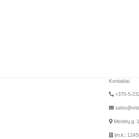
Kontaktai
+370-5-23
sales@vita
Meistrų g. 
Įm.k.: 124