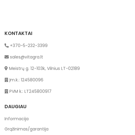
rankena
VITATOOL
KONTAKTAI
+370-5-232-3399
sales@vitagra.lt
Meistrų g. 12-103k, Vilnius LT-02189
Įm.k.: 124580096
PVM k.: LT245800917
DAUGIAU
Informacija
Grąžinimas/garantija