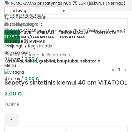
NEMOKAMAS pristatymas nuo 75 EUR (išskyrus į Neringą)
Lietuvių
+370-5-232-3399
sales@vitagra.lt
NEMOKAMAS pristatymas nuo 75 EUR (išskyrus į Neringą)
PARDUOTUVĖ
APIE MUS
INFORMACIJA
KONTAKTAI
SEARCH
GRĄŽINIMAS/GARANTIJA
PRIVATUMAS
ATLIEKŲ RŪŠIAVIMAS
Prisijungti / Registruotis
Norų sąrašas
Pradžia
Sodo – daržo prekės
0
items
/
0,00
€
Kastuvai, šakės, grėbliai, kauptukai, sekatoriai
Menu
0
items
/
0,00
€
Šepetys sintetinis kiemui 40 cm VITATOOL
3,00
€
Turime
produkto