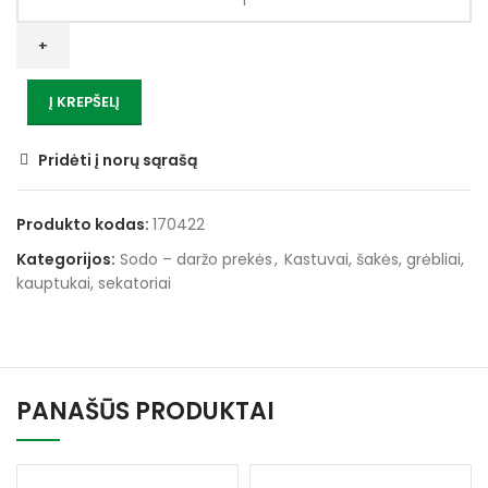
kiekis:
Šepetys
sintetinis
kiemui
Į KREPŠELĮ
40
cm
VITATOOL
Pridėti į norų sąrašą
Produkto kodas:
170422
Kategorijos:
Sodo – daržo prekės
,
Kastuvai, šakės, grėbliai,
kauptukai, sekatoriai
PANAŠŪS PRODUKTAI