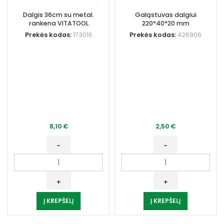
Dalgis 36cm su metal.
Galąstuvas dalgiui
rankena VITATOOL
220*40*20 mm
Prekės kodas:
173016
Prekės kodas:
426906
8,10
€
2,50
€
produkto
produkto
kiekis:
kiekis:
Dalgis
Galąstuvas
36cm
dalgiui
Į KREPŠELĮ
Į KREPŠELĮ
su
220*40*20
metal.
mm