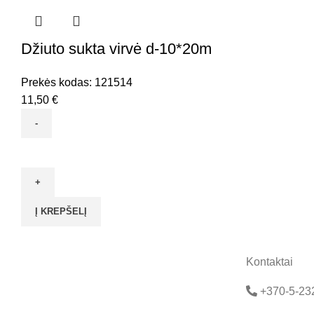
10*10m
Džiuto sukta virvė d-10*20m
Prekės kodas:
121514
11,50
€
produkto
kiekis:
Džiuto
sukta
Į KREPŠELĮ
virvė
d-
10*20m
Kontaktai
+370-5-23