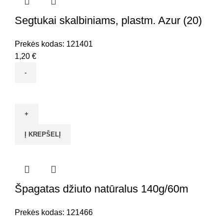
Segtukai skalbiniams, plastm. Azur (20)
Prekės kodas:
121401
1,20
€
produkto
kiekis:
Segtukai
skalbiniams,
Į KREPŠELĮ
plastm.
Azur
(20)
Špagatas džiuto natūralus 140g/60m
Prekės kodas:
121466