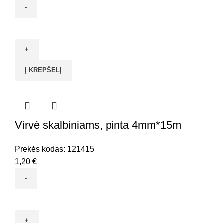
produkto
kiekis:
Virvė
skalbiniams,
Į KREPŠELĮ
pinta
4mm*30m
Virvė skalbiniams, pinta 4mm*15m
Prekės kodas:
121415
1,20
€
produkto
kiekis:
Virvė