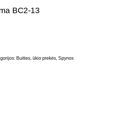
ama BC2-13
gorijos:
Buities, ūkio prekės
,
Spynos