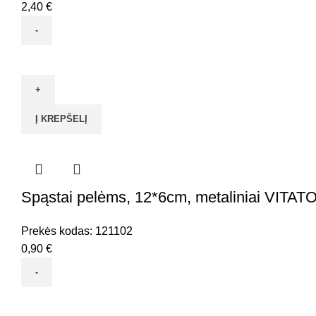
2,40
€
produkto
kiekis:
Špagatas
džiuto
Į KREPŠELĮ
natūralus
140g/60m
Spąstai pelėms, 12*6cm, metaliniai VITAT
Prekės kodas:
121102
0,90
€
produkto
kiekis: