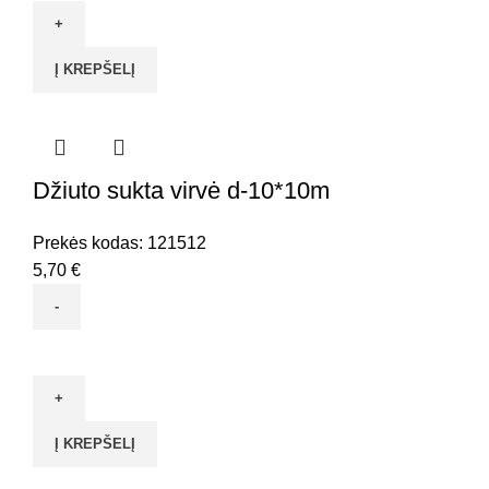
Spąstai
pelėms,
Į KREPŠELĮ
12*6cm,
metaliniai
VITATOOL
Džiuto sukta virvė d-10*10m
Prekės kodas:
121512
5,70
€
produkto
kiekis:
Džiuto
sukta
Į KREPŠELĮ
virvė
d-