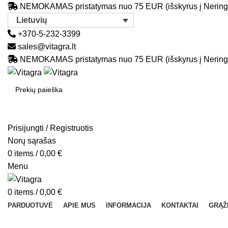
NEMOKAMAS pristatymas nuo 75 EUR (išskyrus į Nering
Lietuvių
+370-5-232-3399
sales@vitagra.lt
NEMOKAMAS pristatymas nuo 75 EUR (išskyrus į Nering
SEARCH
Prisijungti / Registruotis
Norų sąrašas
0
items
/
0,00
€
Menu
0
items
/
0,00
€
PARDUOTUVĖ
APIE MUS
INFORMACIJA
KONTAKTAI
GRĄŽ
Sold out