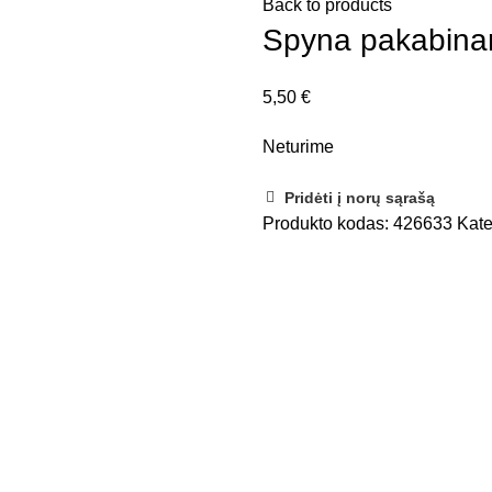
Back to products
Spyna pakabin
5,50
€
Neturime
Pridėti į norų sąrašą
Produkto kodas:
426633
Kate