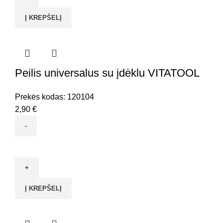
skalbiniams,
Į KREPŠELĮ
pinta
4mm*15m
Peilis universalus su įdėklu VITATOOL
Prekės kodas:
120104
2,90
€
produkto
kiekis:
Peilis
universalus
Į KREPŠELĮ
su
įdėklu
VITATOOL