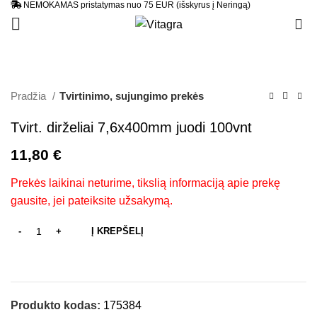
NEMOKAMAS pristatymas nuo 75 EUR (išskyrus į Neringą)
0
Pradžia
Tvirtinimo, sujungimo prekės
Tvirt. dirželiai 7,6x400mm juodi 100vnt
11,80
€
Prekės laikinai neturime, tikslią informaciją apie prekę
gausite, jei pateiksite užsakymą.
Į KREPŠELĮ
Produkto kodas:
175384