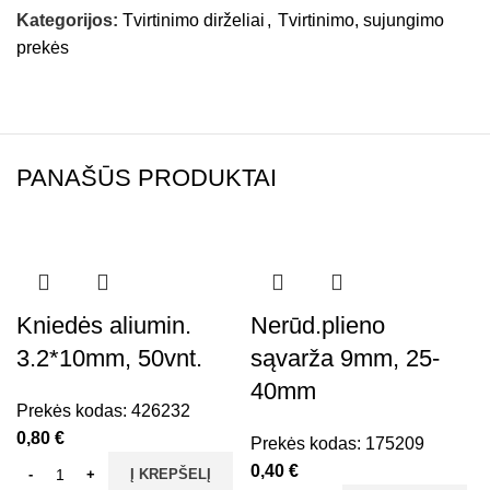
Kategorijos:
Tvirtinimo dirželiai
,
Tvirtinimo, sujungimo
prekės
PANAŠŪS PRODUKTAI
Kniedės aliumin.
Nerūd.plieno
3.2*10mm, 50vnt.
sąvarža 9mm, 25-
40mm
Prekės kodas:
426232
0,80
€
Prekės kodas:
175209
0,40
€
Į KREPŠELĮ