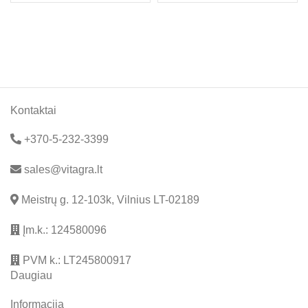
Kontaktai
+370-5-232-3399
sales@vitagra.lt
Meistrų g. 12-103k, Vilnius LT-02189
Įm.k.: 124580096
PVM k.: LT245800917
Daugiau
Informacija