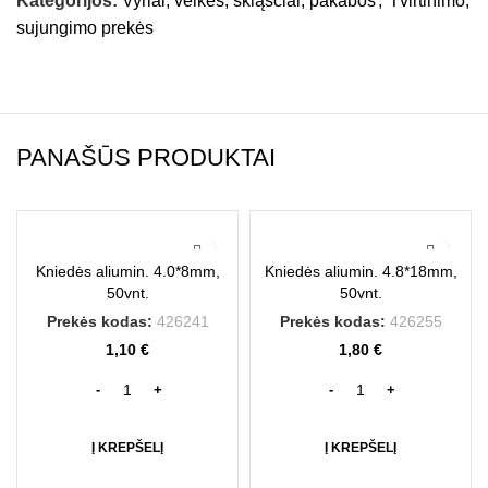
Kategorijos:
Vyriai, velkės, skląsčiai, pakabos
,
Tvirtinimo,
sujungimo prekės
PANAŠŪS PRODUKTAI
Kniedės aliumin. 4.0*8mm,
Kniedės aliumin. 4.8*18mm,
50vnt.
50vnt.
Prekės kodas:
426241
Prekės kodas:
426255
1,10
€
1,80
€
Į KREPŠELĮ
Į KREPŠELĮ