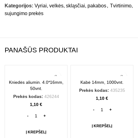
Kategorijos:
Vyriai, velkės, skląsčiai, pakabos
,
Tvirtinimo,
sujungimo prekės
PANAŠŪS PRODUKTAI
Kniedės aliumin. 4.0*16mm,
Kabė 14mm, 1000vnt.
50vnt.
Prekės kodas:
435235
Prekės kodas:
426244
1,10
€
1,10
€
Į KREPŠELĮ
Į KREPŠELĮ