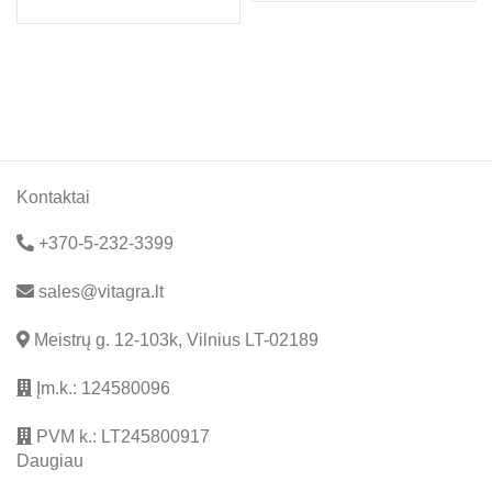
Kontaktai
+370-5-232-3399
sales@vitagra.lt
Meistrų g. 12-103k, Vilnius LT-02189
Įm.k.: 124580096
PVM k.: LT245800917
Daugiau