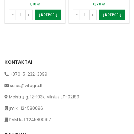
1,10
€
0,70
€
Į KREPŠELĮ
Į KREPŠELĮ
KONTAKTAI
+370-5-232-3399
sales@vitagra.lt
Meistrų g. 12-103k, Vilnius LT-02189
Įm.k.: 124580096
PVM k.: LT245800917