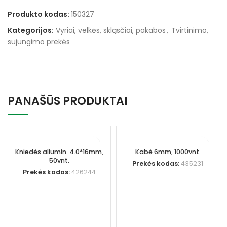
Produkto kodas:
150327
Kategorijos:
Vyriai, velkės, skląsčiai, pakabos
,
Tvirtinimo,
sujungimo prekės
PANAŠŪS PRODUKTAI
Kniedės aliumin. 4.0*16mm,
Kabė 6mm, 1000vnt.
50vnt.
Prekės kodas:
435231
Prekės kodas:
426244