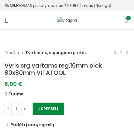
NEMOKAMAS pristatymas nuo 75 EUR (išskyrus į Neringą)
0
Pradžia
Tvirtinimo, sujungimo prekės
Vyris srg vartams reg.16mm plok
80x80mm VITATOOL
6,00
€
Turime
Į KREPŠELĮ
Pridėti į norų sąrašą