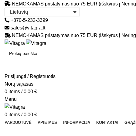
NEMOKAMAS pristatymas nuo 75 EUR (išskyrus į Nering
Lietuvių
+370-5-232-3399
sales@vitagra.lt
NEMOKAMAS pristatymas nuo 75 EUR (išskyrus į Nering
SEARCH
Prisijungti / Registruotis
Norų sąrašas
0
items
/
0,00
€
Menu
0
items
/
0,00
€
PARDUOTUVĖ
APIE MUS
INFORMACIJA
KONTAKTAI
GRĄŽ