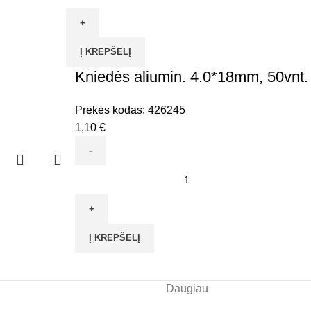
kiekis:
Nerūd.plieno
sąvarža
Į KREPŠELĮ
9mm,
12-
Kniedės aliumin. 4.0*18mm, 50vnt.
22mm
Prekės kodas:
426245
1,10
€
produkto
kiekis:
Kniedės
aliumin.
Į KREPŠELĮ
4.0*18mm,
50vnt.
Daugiau