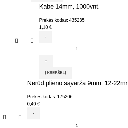
50vnt.
Kabė 14mm, 1000vnt.
Prekės kodas:
435235
1,10
€
produkto
kiekis:
Kabė
14mm,
Į KREPŠELĮ
1000vnt.
Nerūd.plieno sąvarža 9mm, 12-22m
Prekės kodas:
175206
0,40
€
produkto