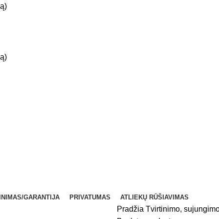
ą)
ą)
INIMAS/GARANTIJA
PRIVATUMAS
ATLIEKŲ RŪŠIAVIMAS
Pradžia
Tvirtinimo, sujungim