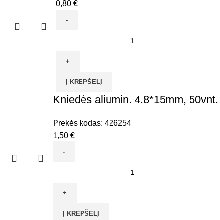
0,80
€
produkto
kiekis:
Kniedės
aliumin.
Į KREPŠELĮ
3.2*8mm,
Kniedės aliumin. 4.8*15mm, 50vnt.
50vnt.
Prekės kodas:
426254
1,50
€
produkto
kiekis:
Kniedės
aliumin.
Į KREPŠELĮ
4.8*15mm,