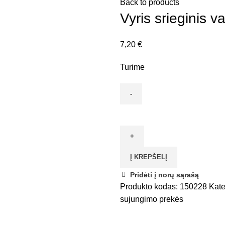
Back to products
Vyris srieginis
7,20
€
Turime
produkto
kiekis:
Vyris
srieginis
Į KREPŠELĮ
vartams
regul.
Pridėti į norų sąrašą
18mm
Produkto kodas:
150228
Kate
VITATOOL
sujungimo prekės