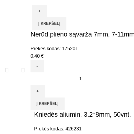
kiekis:
Kniedės
aliumin.
Į KREPŠELĮ
4.8*18mm,
Nerūd.plieno sąvarža 7mm, 7-11m
50vnt.
Prekės kodas:
175201
0,40
€
produkto
kiekis:
Nerūd.plieno
sąvarža
Į KREPŠELĮ
7mm,
7-
Kniedės aliumin. 3.2*8mm, 50vnt.
11mm
Prekės kodas:
426231