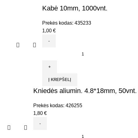
Kabė 10mm, 1000vnt.
Prekės kodas:
435233
1,00
€
produkto
kiekis:
Kabė
10mm,
Į KREPŠELĮ
1000vnt.
Kniedės aliumin. 4.8*18mm, 50vnt.
Prekės kodas:
426255
1,80
€
produkto