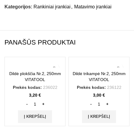
Kategorijos:
Rankiniai įrankiai
,
Matavimo įrankiai
PANAŠŪS PRODUKTAI
Dildė plokščia Nr.2, 250mm
Dildė trikampė Nr.2, 250mm
VITATOOL
VITATOOL
Prekės kodas:
236022
Prekės kodas:
236122
3,20
€
3,00
€
Į KREPŠELĮ
Į KREPŠELĮ