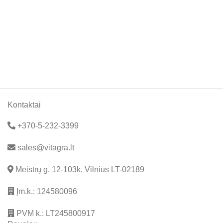
Kontaktai
+370-5-232-3399
sales@vitagra.lt
Meistrų g. 12-103k, Vilnius LT-02189
Įm.k.: 124580096
PVM k.: LT245800917