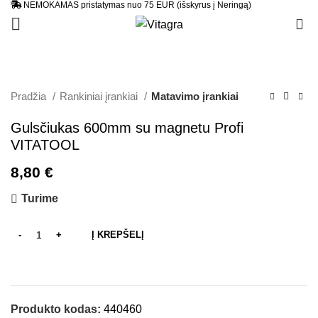
NEMOKAMAS pristatymas nuo 75 EUR (išskyrus į Neringą)
0
Pradžia
Rankiniai įrankiai
Matavimo įrankiai
Gulsčiukas 600mm su magnetu Profi
VITATOOL
8,80
€
Turime
Į KREPŠELĮ
Produkto kodas:
440460