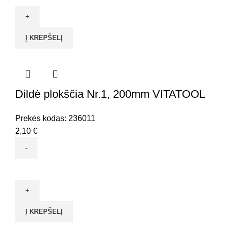
kiekis:
Dildė
plokščia
Į KREPŠELĮ
Nr.1,
300mm
VITATOOL
Dildė plokščia Nr.1, 200mm VITATOOL
Prekės kodas:
236011
2,10
€
produkto
kiekis:
Dildė
plokščia
Į KREPŠELĮ
Nr.1,