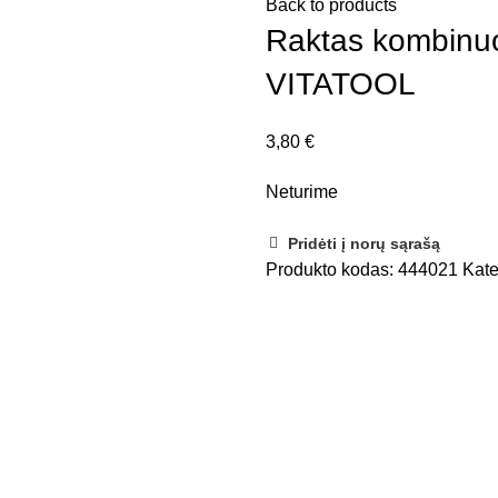
Back to products
Raktas kombinu
VITATOOL
3,80
€
Neturime
Pridėti į norų sąrašą
Produkto kodas:
444021
Kate