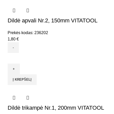
200mm
VITATOOL
Dildė apvali Nr.2, 150mm VITATOOL
Prekės kodas:
236202
1,80
€
produkto
kiekis:
Dildė
apvali
Į KREPŠELĮ
Nr.2,
150mm
VITATOOL
Dildė trikampė Nr.1, 200mm VITATOOL