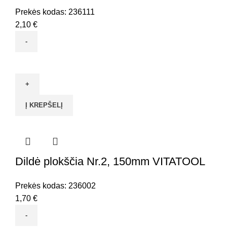
Prekės kodas:
236111
2,10
€
produkto
kiekis:
Dildė
trikampė
Į KREPŠELĮ
Nr.1,
200mm
VITATOOL
Dildė plokščia Nr.2, 150mm VITATOOL
Prekės kodas:
236002
1,70
€