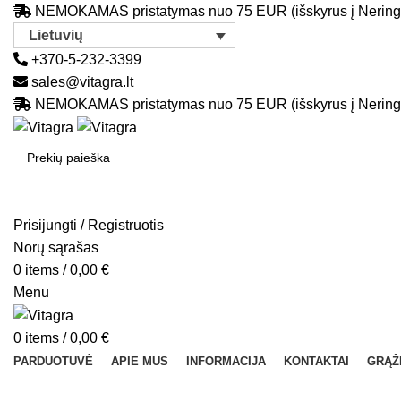
NEMOKAMAS pristatymas nuo 75 EUR (išskyrus į Nering
Lietuvių
+370-5-232-3399
sales@vitagra.lt
NEMOKAMAS pristatymas nuo 75 EUR (išskyrus į Nering
SEARCH
Prisijungti / Registruotis
Norų sąrašas
0
items
/
0,00
€
Menu
0
items
/
0,00
€
PARDUOTUVĖ
APIE MUS
INFORMACIJA
KONTAKTAI
GRĄŽ
Sold out