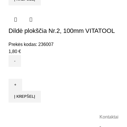
Nr.2,
250mm
VITATOOL
Dildė plokščia Nr.2, 100mm VITATOOL
Prekės kodas:
236007
1,80
€
produkto
kiekis:
Dildė
plokščia
Į KREPŠELĮ
Nr.2,
100mm
VITATOOL
Kontaktai