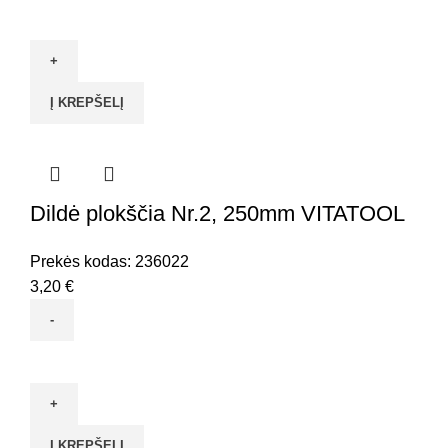
produkto
kiekis:
Dildė
plokščia
Į KREPŠELĮ
Nr.2,
150mm
VITATOOL
Dildė plokščia Nr.2, 250mm VITATOOL
Prekės kodas:
236022
3,20
€
produkto
kiekis:
Dildė
plokščia
Į KREPŠELĮ