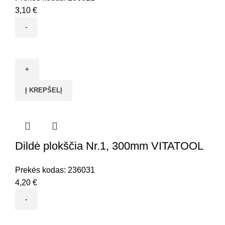
3,10
€
produkto
kiekis:
Dildė
plokščia
Į KREPŠELĮ
Nr.1,
250mm
VITATOOL
Dildė plokščia Nr.1, 300mm VITATOOL
Prekės kodas:
236031
4,20
€
produkto