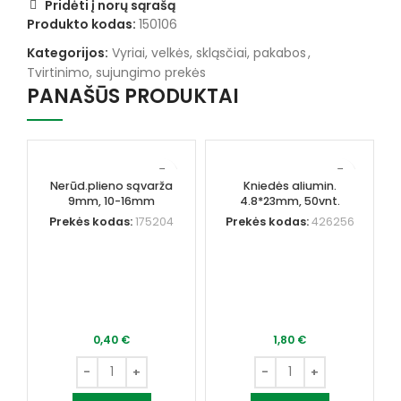
Pridėti į norų sąrašą
Produkto kodas:
150106
Kategorijos:
Vyriai, velkės, skląsčiai, pakabos
,
Tvirtinimo, sujungimo prekės
PANAŠŪS PRODUKTAI
Nerūd.plieno sąvarža
Kniedės aliumin.
9mm, 10-16mm
4.8*23mm, 50vnt.
Prekės kodas:
175204
Prekės kodas:
426256
į
0,40
€
1,80
€