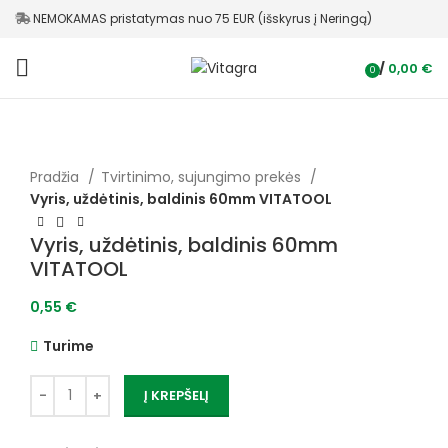
NEMOKAMAS pristatymas nuo 75 EUR (išskyrus į Neringą)
/
0,00
€
0
items
Pradžia
Tvirtinimo, sujungimo prekės
Vyris, uždėtinis, baldinis 60mm VITATOOL
Vyris, uždėtinis, baldinis 60mm
VITATOOL
0,55
€
Turime
Į KREPŠELĮ