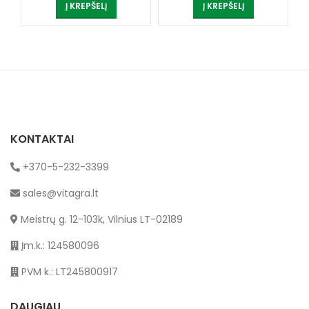
Į KREPŠELĮ
Į KREPŠELĮ
KONTAKTAI
+370-5-232-3399
sales@vitagra.lt
Meistrų g. 12-103k, Vilnius LT-02189
Įm.k.: 124580096
PVM k.: LT245800917
DAUGIAU