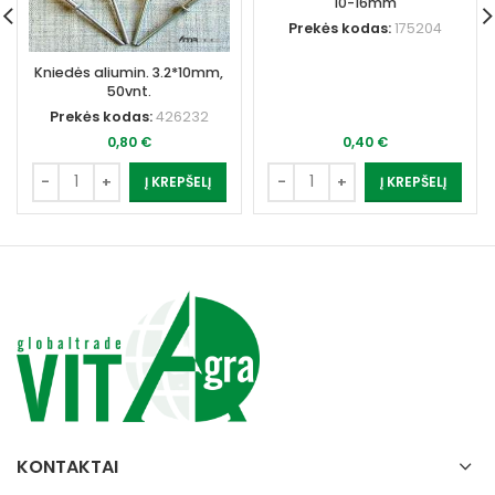
10-16mm
Prekės kodas:
175204
Kniedės aliumin. 3.2*10mm,
50vnt.
Prekės kodas:
426232
0,80
€
0,40
€
Į KREPŠELĮ
Į KREPŠELĮ
KONTAKTAI