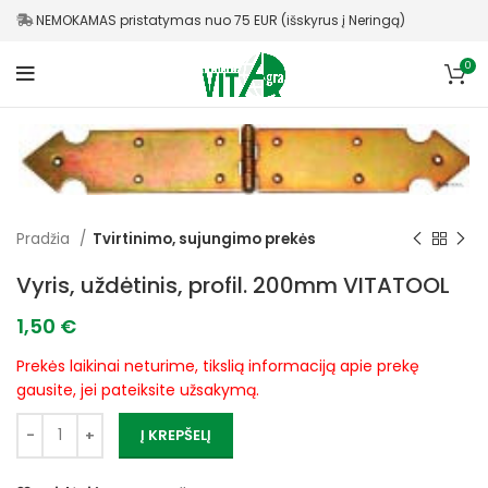
NEMOKAMAS pristatymas nuo 75 EUR (išskyrus į Neringą)
0
Pradžia
Tvirtinimo, sujungimo prekės
Vyris, uždėtinis, profil. 200mm VITATOOL
1,50
€
Prekės laikinai neturime, tikslią informaciją apie prekę
gausite, jei pateiksite užsakymą.
Į KREPŠELĮ