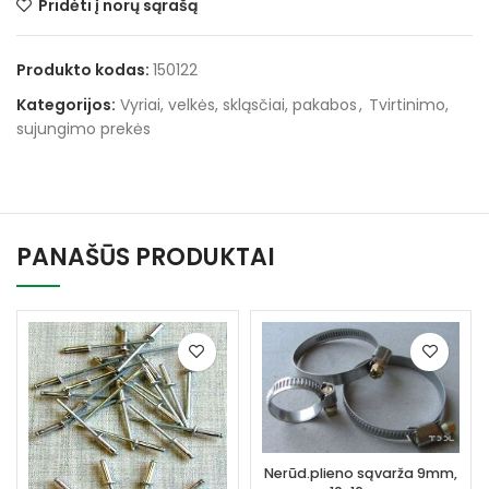
Pridėti į norų sąrašą
Produkto kodas:
150122
Kategorijos:
Vyriai, velkės, skląsčiai, pakabos
,
Tvirtinimo,
sujungimo prekės
PANAŠŪS PRODUKTAI
Nerūd.plieno sąvarža 9mm,