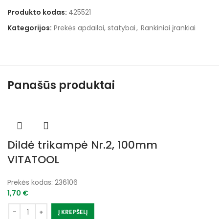
Produkto kodas:
425521
Kategorijos:
Prekės apdailai, statybai
,
Rankiniai įrankiai
Panašūs produktai
Dildė trikampė Nr.2, 100mm
VITATOOL
Prekės kodas:
236106
1,70
€
Į KREPŠELĮ