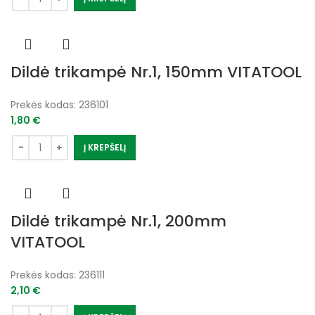
Dildė trikampė Nr.1, 150mm VITATOOL
Prekės kodas:
236101
1,80
€
Į KREPŠELĮ
Dildė trikampė Nr.1, 200mm
VITATOOL
Prekės kodas:
236111
2,10
€