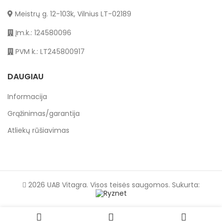
Meistrų g. 12-103k, Vilnius LT-02189
Įm.k.: 124580096
PVM k.: LT245800917
DAUGIAU
Informacija
Grąžinimas/garantija
Atliekų rūšiavimas
2026 UAB Vitagra. Visos teisės saugomos. Sukurta: