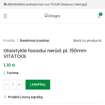
NEMOKAMAS pristatymas nuo 75 EUR (išskyrus į Neringą)
0
Back to products
Pradžia
Rankiniai įrankiai
Glaistyklė fasadui nerūd. pl. 150mm
VITATOOL
1,10
€
Turime
Į KREPŠELĮ
Pridėti į norų sąrašą