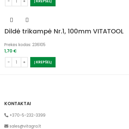
Į KREPŠELĮ
Dildė trikampė Nr.1, 100mm VITATOOL
Prekės kodas:
236105
1,70
€
Į KREPŠELĮ
KONTAKTAI
+370-5-232-3399
sales@vitagra.lt