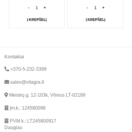
Į KREPŠELĮ
Į KREPŠELĮ
Kontaktai
+370-5-232-3399
sales@vitagra.lt
Meistrų g. 12-103k, Vilnius LT-02189
Įm.k.: 124580096
PVM k.: LT245800917
Daugiau