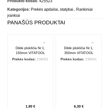
Produkto kodas:
425523
Kategorijos:
Prekės apdailai, statybai
,
Rankiniai
įrankiai
PANAŠŪS PRODUKTAI
Dildė plokščia Nr.1,
Dildė plokščia Nr.1,
150mm VITATOOL
350mm VITATOOL
Prekės kodas:
236001
Prekės kodas:
236041
1,90
€
6,30
€