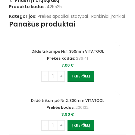
Pridėti į norų sąrašą
Produkto kodas:
425525
Kategorijos:
Prekės apdailai, statybai
,
Rankiniai įrankiai
Panašūs produktai
Dildė trikampė Nr.1, 350mm VITATOOL
Prekės kodas:
236141
7,00
€
Į KREPŠELĮ
Dildė trikampė Nr.2, 300mm VITATOOL
Prekės kodas:
236132
3,90
€
Į KREPŠELĮ