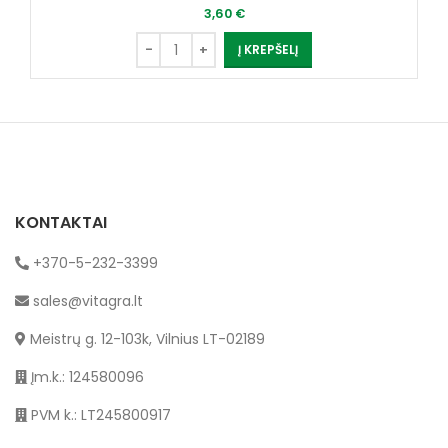
3,60
€
Į KREPŠELĮ
KONTAKTAI
+370-5-232-3399
sales@vitagra.lt
Meistrų g. 12-103k, Vilnius LT-02189
Įm.k.: 124580096
PVM k.: LT245800917