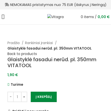
NEMOKAMAS pristatymas nuo 75 EUR (išskyrus į Neringą)
0
items
/
0,00
€
Pradžia
Rankiniai įrankiai
Glaistyklė fasadui nerūd. pl. 350mm VITATOOL
Back to products
Glaistyklė fasadui nerūd. pl. 350mm
VITATOOL
1,90
€
Turime
Į KREPŠELĮ