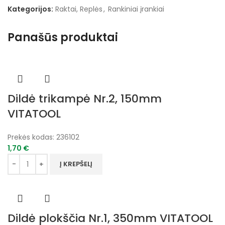
Kategorijos:
Raktai, Replės
,
Rankiniai įrankiai
Panašūs produktai
Dildė trikampė Nr.2, 150mm
VITATOOL
Prekės kodas:
236102
1,70
€
Į KREPŠELĮ
Dildė plokščia Nr.1, 350mm VITATOOL