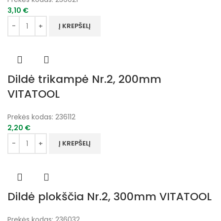
3,10
€
Į KREPŠELĮ
Dildė trikampė Nr.2, 200mm
VITATOOL
Prekės kodas:
236112
2,20
€
Į KREPŠELĮ
Dildė plokščia Nr.2, 300mm VITATOOL
Prekės kodas:
236032