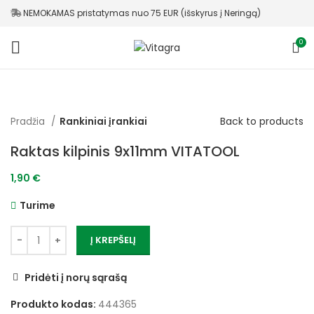
NEMOKAMAS pristatymas nuo 75 EUR (išskyrus į Neringą)
0
Back to products
Pradžia
Rankiniai įrankiai
Raktas kilpinis 9x11mm VITATOOL
1,90
€
Turime
Į KREPŠELĮ
Pridėti į norų sąrašą
Produkto kodas:
444365