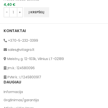
4,40
€
Į KREPŠELĮ
KONTAKTAI
+370-5-232-3399
sales@vitagra.lt
Meistrų g. 12-103k, Vilnius LT-02189
Įm.k.: 124580096
PVM k.: LT245800917
DAUGIAU
Informacija
Grąžinimas/garantija